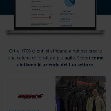
Oltre 1700 clienti si affidano a noi per creare
una catena di fornitura più agile. Scopri
come
aiutiamo le aziende del tuo settore
.
Motocard
Rivenditore leader in
Europa specializzato in
attrezzature e accessori per
motociclette.
Per saperne di più