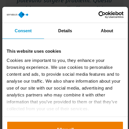
ci ha permesso di affrontarli in
modo proattivo.”
Consent
Details
About
L’utilizzo di interfacce esistenti ha permesso di
This website uses cookies
risparmiare tempo e denaro, risorse poi investite
Cookies are important to you, they enhance your
nell’adozione degli strumenti di Business Intelligence di
browsing experience. We use cookies to personalise
Slimstock.
content and ads, to provide social media features and to
Benefici immediati
analyse our traffic. We also share information about your
use of our site with our social media, advertising and
Entro un mese dall’avvio, i vantaggi di Slim4 erano già
analytics partners who may combine it with other
evidenti.
information that you’ve provided to them or that they’ve
collected from your use of their services.
“Abbiamo immediatamente notato che, per molte
categorie di prodotti, i livelli di inventario non erano
bilanciati,” afferma Norden.