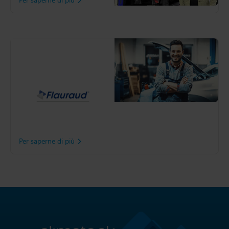
Flauraud
Dalla sua nascita nel 1932,
il Gruppo Flauraud si è
evoluto fino a diventare
uno dei principali attori del
mercato europeo
dell'aftermarket
automobilistico.
Per saperne di più