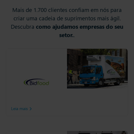
Mais de 1.700 clientes confiam em nós para
criar uma cadeia de suprimentos mais ágil.
Descubra
como ajudamos empresas do seu
setor.
.
Bidfood
A Bidfood adotou a
avançada plataforma de
planejamento da cadeia de
suprimentos da Slimstock
para aprimorar o nível de
serviço, reduzir estoques e
combater desperdícios.
Leia mais