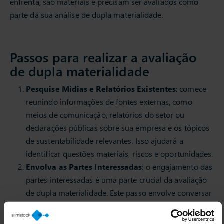
enfrenta, são materiais e precisam ser avaliados como
parte da sua análise de dupla materialidade.
Passos para realizar a avaliação
de dupla materialidade
Pesquise Mídias e Relatórios Existentes
: comece
reunindo informações de fontes externas, como
meios de comunicação, relatórios do setor ou
declarações públicas sobre sua empresa e os tópicos
de sustentabilidade relevantes. Isso ajudará a
identificar questões materiais, riscos e oportunidades.
Envolva as Partes Interessadas
: o engajamento das
partes interessadas é uma parte crucial da avaliação
de dupla materialidade. Este passo envolve conversar
com diversas partes interessadas, tanto internas
quanto externas, como colaboradores, gestão,