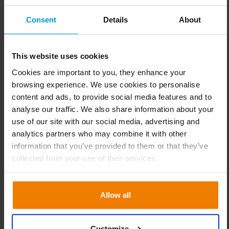
acionistas, clientes, fornecedores, reguladores e
Consent
Details
About
comunidades locais. Através dessas discussões, você
identificará o que as partes interessadas acreditam
ser os impactos materiais do seu negócio.
This website uses cookies
Determine Impactos, Riscos e Oportunidades
Cookies are important to you, they enhance your
(IROs)
: com base na sua pesquisa e no feedback das
browsing experience. We use cookies to personalise
partes interessadas, avalie o escopo e a escala de
content and ads, to provide social media features and to
cada impacto, risco ou oportunidade identificado.
analyse our traffic. We also share information about your
Alguns problemas podem ter um efeito mais
use of our site with our social media, advertising and
significativo do que outros, por isso é importante
analytics partners who may combine it with other
avaliar cada um em termos de seu impacto potencial
information that you’ve provided to them or that they’ve
no seu negócio e no desempenho de
collected from your use of their services.
sustentabilidade.
Defina Limiares para Materialidade
: nem todos os
IROs identificados serão significativos o suficiente
Allow all
para serem reportados. Você precisará definir
limiares para determinar quais questões são
Customize