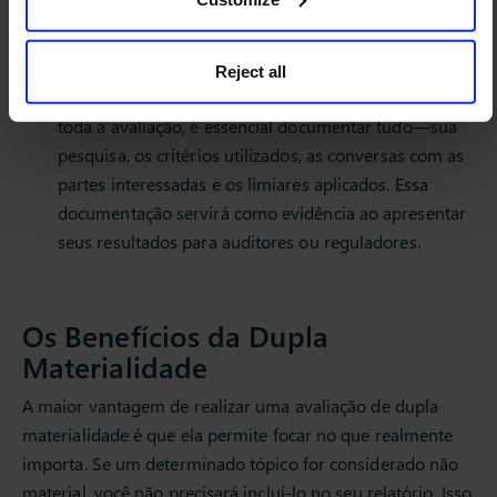
materiais para sua empresa. Somente os IROs que
ultrapassarem esses limiares devem ser incluídos no
seu relatório final.
Reject all
Documente e Justifique Suas Decisões
: durante
toda a avaliação, é essencial documentar tudo—sua
pesquisa, os critérios utilizados, as conversas com as
partes interessadas e os limiares aplicados. Essa
documentação servirá como evidência ao apresentar
seus resultados para auditores ou reguladores.
Os Benefícios da Dupla
Materialidade
A maior vantagem de realizar uma avaliação de dupla
materialidade é que ela permite focar no que realmente
importa. Se um determinado tópico for considerado não
material, você não precisará incluí-lo no seu relatório. Isso