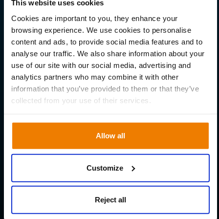
Versterk jouw supply
This website uses cookies
chain
Cookies are important to you, they enhance your
browsing experience. We use cookies to personalise
content and ads, to provide social media features and to
Ontdek hoe Slim4 jouw bedrijf kan
analyse our traffic. We also share information about your
transformeren
use of our site with our social media, advertising and
analytics partners who may combine it with other
information that you’ve provided to them or that they’ve
Download je rapport
collected from your use of their services.
Allow all
Customize
Reject all