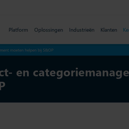
Platform
Oplossingen
Industrieën
Klanten
Ke
ment moeten helpen bij S&OP
t- en categoriemanag
P
Laatst 