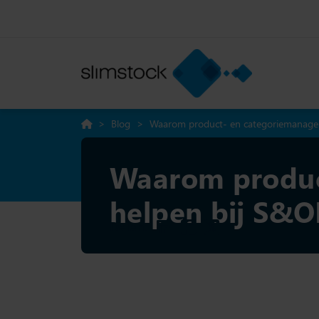
>
Blog
>
Waarom product- en categoriemanage
Waarom produc
helpen bij S&O
Delen: