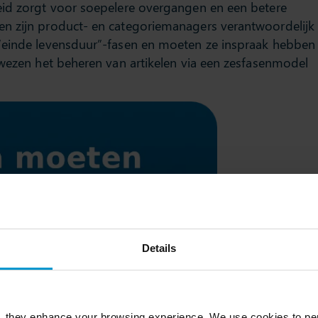
eid zorgt voor soepelere overgangen en een betere
n zijn product- en categoriemanagers verantwoordelijk
“einde levensduur”-fasen en moeten ze inspraak hebben
 wezen het beheren van artikelen via een zesfasenmodel
Details
, they enhance your browsing experience. We use cookies to per