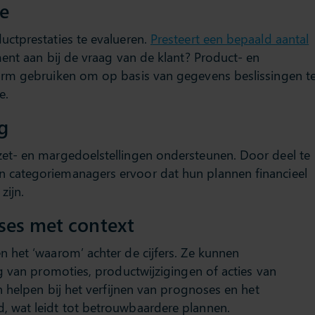
ie
ctprestaties te evalueren.
Presteert een bepaald aantal
iment aan bij de vraag van de klant? Product- en
orm gebruiken om op basis van gegevens beslissingen t
e.
g
et- en margedoelstellingen ondersteunen. Door deel te
categoriemanagers ervoor dat hun plannen financieel
zijn.
ses met context
 het ‘waarom’ achter de cijfers. Ze kunnen
g van promoties, productwijzigingen of acties van
n helpen bij het verfijnen van prognoses en het
 wat leidt tot betrouwbaardere plannen.