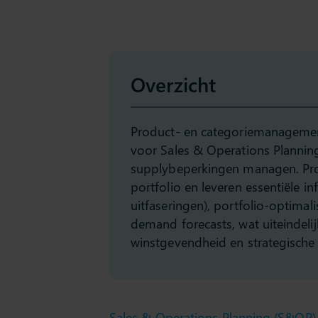
Overzicht
Product- en categoriemanagement
voor Sales & Operations Plannin
supplybeperkingen managen. Pro
portfolio en leveren essentiële i
uitfaseringen), portfolio-optimali
demand forecasts, wat uiteindeli
winstgevendheid en strategische
Sales & Operations Planning (S&OP)