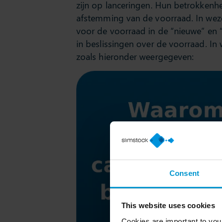
zijn op lanceringen. Hun betrokkenh
afstemming van de voorraad. In weze
voor de voorraad in de “nieuwe” en 
in beslissingen over de voorraad. In
zoals hieronder weergegeven:
Consent
This website uses cookies
Cookies are important to you