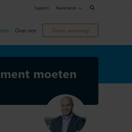
Search:
Support
Nederlands
nnis
Over ons
Demo aanvraag
ement moeten
Danny Bloem
geüpdatet: 6 oktober 2025