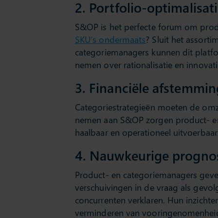
2. Portfolio-optimalisat
S&OP is het perfecte forum om produ
SKU’s ondermaats
? Sluit het assort
categoriemanagers kunnen dit platf
nemen over rationalisatie en innovati
3. Financiële afstemmin
Categoriestrategieën moeten de omz
nemen aan S&OP zorgen product- en 
haalbaar en operationeel uitvoerbaar 
4. Nauwkeurige progno
Product- en categoriemanagers geven
verschuivingen in de vraag als gevol
concurrenten verklaren. Hun inzichte
verminderen van vooringenomenheid,