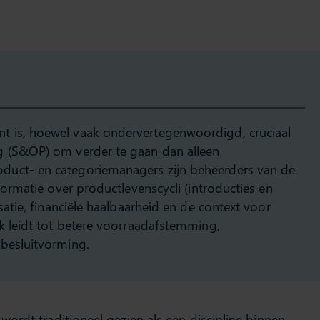
 is, hoewel vaak ondervertegenwoordigd, cruciaal
g (S&OP) om verder te gaan dan alleen
duct- en categoriemanagers zijn beheerders van de
nformatie over productlevenscycli (introducties en
satie, financiële haalbaarheid en de context voor
jk leidt tot betere voorraadafstemming,
 besluitvorming.
wordt traditioneel gezien als een discipline binnen