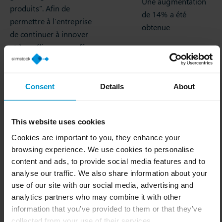
Une augmentation
produits”. Afin de
de 14% a été
permettre à l’entreprise
obtenue
de continuer à innover
et à améliorer son offre,
il est essentiel que
l’équipe soit en mesure
de gérer efficacement
Consent
Details
About
les stocks.
This website uses cookies
Heureusement, Slim4
s’est avéré être le
Cookies are important to you, they enhance your
compagnon idéal : “Le
browsing experience. We use cookies to personalise
content and ads, to provide social media features and to
taux de rotation de nos
analyse our traffic. We also share information about your
articles B a augmenté de
use of our site with our social media, advertising and
12 % et celui de nos
analytics partners who may combine it with other
articles A de plus de 15
information that you’ve provided to them or that they’ve
%. En outre, malgré le
collected from your use of their services.