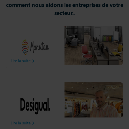
comment nous aidons les entreprises de votre
secteur.
.
Manutan
Découvrez comment
Manutan à optimisé sa
Supply Chain grâce à Slim4.
Lire la suite
Desigual
Découvrez comment
Desigual a amélioré la
disponibilité de ses produits
grâce à Slim4
Lire la suite