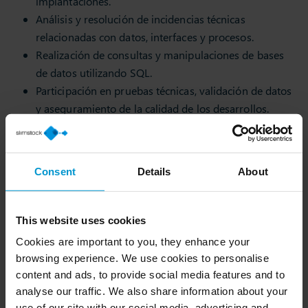
implantaciones.
Análisis y resolución de incidencias técnicas
relacionadas con datos, interfaces y procesos.
Realización de consultas y manipulaciones de bases
de datos utilizando SQL.
Participación en pruebas técnicas, validación de datos
y aseguramiento de la calidad de los desarrollos.
Documentación técnica de los procesos y soluciones
implementadas.
Colaboración continua con el departamento de
Consent
Details
About
Soluciones y el equipo de Consultoría para garantizar
el correcto funcionamiento de las integraciones.
This website uses cookies
Cookies are important to you, they enhance your
Se ofrece
browsing experience. We use cookies to personalise
content and ads, to provide social media features and to
Incorporación a un proyecto internacional en pleno
analyse our traffic. We also share information about your
crecimiento.
use of our site with our social media, advertising and