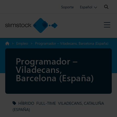
Search:
Soporte
Español
>
Empleo
>
Programador – Viladecans, Barcelona (España)
Programador –
Viladecans,
Barcelona (España)
HÍBRIDO
FULL-TIME
VILADECANS, CATALUÑA
(ESPAÑA)