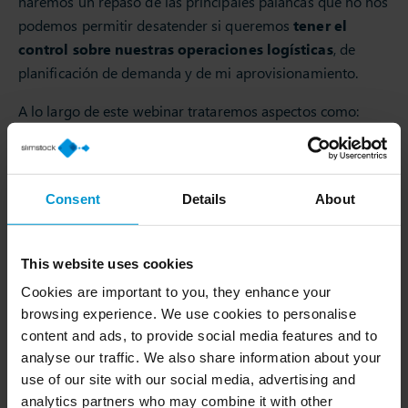
haremos un repaso de las principales palancas que no nos
podemos permitir desatender si queremos
tener el
control sobre nuestras operaciones logísticas
, de
planificación de demanda y de mi aprovisionamiento.
A lo largo de este webinar trataremos aspectos como:
saber en base a qué decido si un producto lo gestiono
contra stock o bien bajo pedido, decidir qué nivel de
servicio me marco como objetivo para cada una de mis
Consent
Details
About
referencias, o bien cómo puedo relacionar la clasificación
ABC con el ciclo de vida de mis productos.
This website uses cookies
Cookies are important to you, they enhance your
Contenido
browsing experience. We use cookies to personalise
content and ads, to provide social media features and to
Bloque 1
: Reglas de stock.
analyse our traffic. We also share information about your
Bloque 2
: Gestión del ciclo de vida de producto.
use of our site with our social media, advertising and
Bloque 3
: Diferenciación en nivel de servicio: cómo
analytics partners who may combine it with other