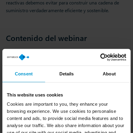
reactivas debemos evitar para construir una cadena de
suministro verdaderamente eficiente y sostenible.
Contenido del webinar
Fecha: miércoles 18 de noviembre de 2026
Hora: 12.00 – 13.00
Consent
Details
About
Idioma: Español
Ubicación: Online
Precio: Sin coste
This website uses cookies
Cookies are important to you, they enhance your
browsing experience. We use cookies to personalise
content and ads, to provide social media features and to
analyse our traffic. We also share information about your
use of our site with our social media, advertising and