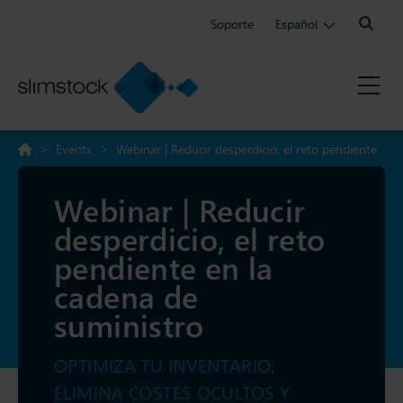
Search:
Soporte
Español
>
Events
>
Webinar | Reducir desperdicio, el reto pendiente
en la cadena de suministro
Webinar | Reducir
desperdicio, el reto
pendiente en la
cadena de
suministro
OPTIMIZA TU INVENTARIO,
ELIMINA COSTES OCULTOS Y