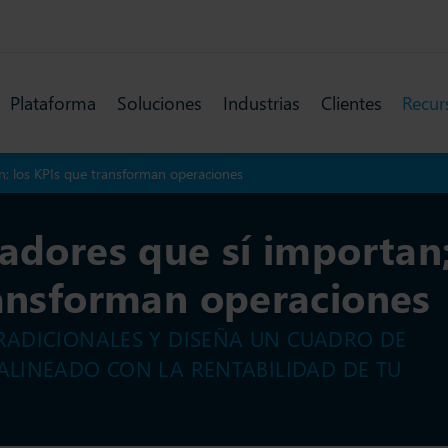
Plataforma
Soluciones
Industrias
Clientes
Recur
n; los KPIs que transforman operaciones
cadores que sí importan
ransforman operaciones
TRADICIONALES Y DISEÑA UN CUADRO DE
 ALINEADO CON LA RENTABILIDAD DE TU