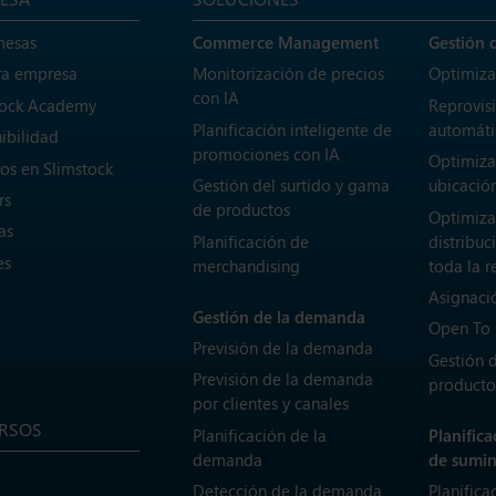
mesas
Commerce Management
Gestión 
ra empresa
Monitorización de precios
Optimiza
con IA
tock Academy
Reprovis
Planificación inteligente de
automáti
ibilidad
promociones con IA
Optimiza
os en Slimstock
Gestión del surtido y gama
ubicación
rs
de productos
Optimiza
as
Planificación de
distribuc
es
merchandising
toda la r
Asignaci
Gestión de la demanda
Open To
Previsión de la demanda
Gestión 
Previsión de la demanda
producto
por clientes y canales
RSOS
Planificación de la
Planific
demanda
de sumin
Detección de la demanda
Planifica