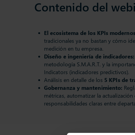
Contenido del web
El ecosistema de los KPIs modernos
tradicionales ya no bastan y cómo iden
medición en tu empresa.
Diseño e ingeniería de indicadores:
metodología S.M.A.R.T. y la importanci
Indicators (indicadores predictivos).
Análisis en detalle de los
5 KPIs de t
Gobernanza y mantenimiento:
Regla
métricas, automatizar la actualización
responsabilidades claras entre depar