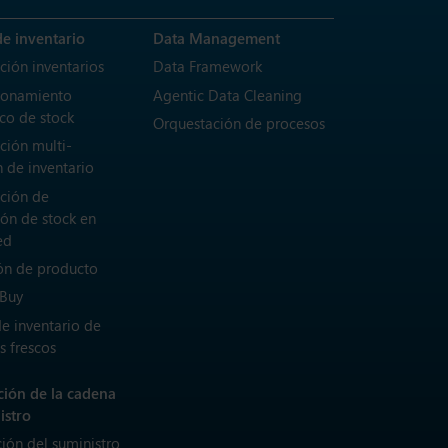
de inventario
Data Management
ción inventarios
Data Framework
ionamiento
Agentic Data Cleaning
co de stock
Orquestación de procesos
ción multi-
 de inventario
ción de
ión de stock en
ed
ón de producto
 Buy
de inventario de
s frescos
ación de la cadena
istro
ción del suministro