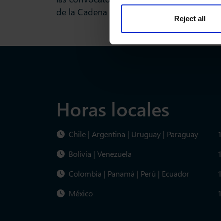
de la Cadena de Suministro.
Reject all
Horas locales
Chile | Argentina | Uruguay | Paraguay
1
Bolivia | Venezuela
1
Colombia | Panamá | Perú | Ecuador
1
México
1