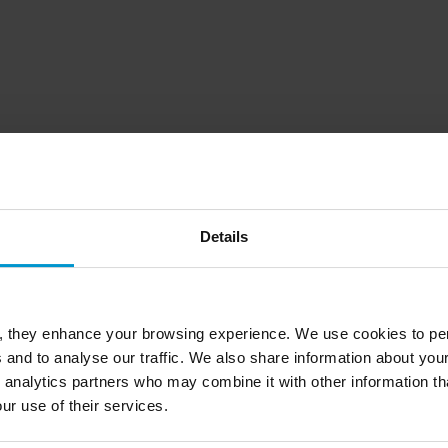
Details
rial con más de 10 años de
ra compañías
s. Hoy se desempeña como
pulsando proyectos
, they enhance your browsing experience. We use cookies to per
Francisco
a de Suministro para
 and to analyse our traffic. We also share information about your
Gerente de
 analytics partners who may combine it with other information th
ur use of their services.
tenerte al tanto de todas
as con Logística y Gestión