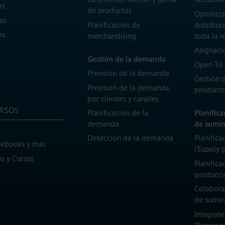
rs
de productos
Optimiza
as
Planificación de
distribuc
es
merchandising
toda la r
Asignaci
Gestión de la demanda
Open To
Previsión de la demanda
Gestión 
Previsión de la demanda
producto
por clientes y canales
RSOS
Planificación de la
Planific
demanda
de sumin
Detección de la demanda
Planifica
 ebooks y más
(Supply 
s y Cursos
Planifica
producci
Colabora
de sumin
Integrate
Planning