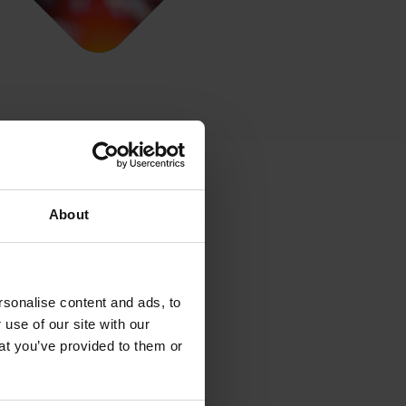
About
sonalise content and ads, to
 Gálvez
 use of our site with our
 Negocios Latam
at you’ve provided to them or