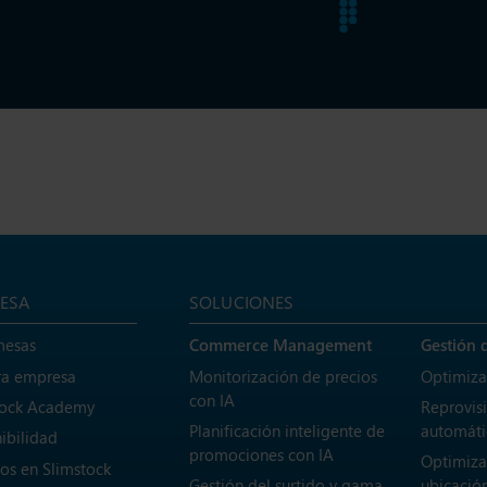
ESA
SOLUCIONES
mesas
Commerce Management
Gestión 
ra empresa
Monitorización de precios
Optimiza
con IA
tock Academy
Reprovis
Planificación inteligente de
automáti
ibilidad
promociones con IA
Optimiza
os en Slimstock
Gestión del surtido y gama
ubicación