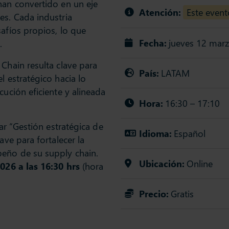
han convertido en un eje
Atención:
Este event
es. Cada industria
safíos propios, lo que
Fecha:
jueves 12 mar
.
Chain resulta clave para
País:
LATAM
l estratégico hacia lo
cución eficiente y alineada
Hora:
16:30 – 17:10
nar “Gestión estratégica de
Idioma:
Español
ave para fortalecer la
eño de su supply chain.
Ubicación:
Online
026 a las 16:30 hrs
(hora
Precio:
Gratis