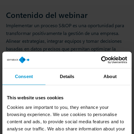
Contenido del webinar
Implementar un proceso S&OP es una oportunidad para
transformar positivamente la gestión de una empresa.
Alinear estrategias, integrar equipos y tomar decisiones
basadas en datos precisos que permitan optimizar la
cadena de suministro, anticiparse a la demanda y
maximizar la eficiencia operativa.
En este webinar, exploraremos cómo integrar y optimizar
Consent
Details
About
el proceso S&OP, superando los silos organizacionales
para lograr una gestión más eficiente. Además,
This website uses cookies
abordaremos cómo las herramientas digitales mejoran la
Cookies are important to you, they enhance your
visibilidad, agilidad y alineación de objetivos, ayudando a
browsing experience. We use cookies to personalise
las empresas a planificar estratégicamente y mejorar su
content and ads, to provide social media features and to
rendimiento.
analyse our traffic. We also share information about your