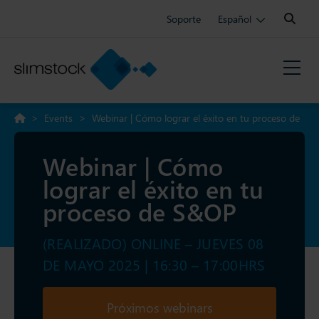
Search:
Soporte
Español
>
Events
>
Webinar | Cómo lograr el éxito en tu proceso de
S&OP
Webinar | Cómo
lograr el éxito en tu
proceso de S&OP
(REALIZADO) ONLINE – JUEVES 08
DE MAYO 2025 | 16:30 – 17:00HRS
Próximos webinars