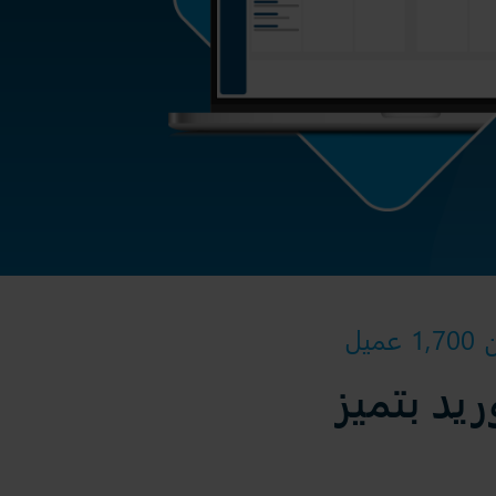
يل
يد بتميز