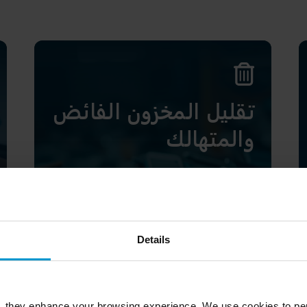
تقليل المخزون الفائض
والمتهالك
Details
, they enhance your browsing experience. We use cookies to per