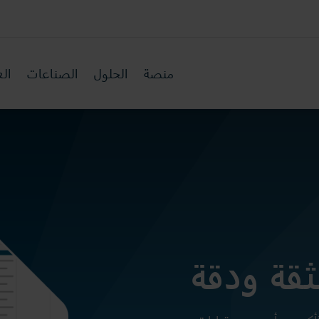
منصة
الحلول
الصناعات
الع
قة ودقة