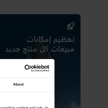
تعظيم إمكانات
مبيعات كل منتج جديد
About
sonalise content and ads, to