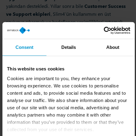
yakından destekledi. Yıllar sonra bile
Customer Success
ve Support ekipleri
, Slim4’ün kullanımını en üst
seviyeye çıkarmak ve hedeflenen verimlilikleri artırmak
için aktif şekilde iş birliği yapmaya devam ediyor.
Consent
Details
About
Elde edilen sonuçlar
Ortaklığın sağladığı faydalar
net ve ölçülebilir
sonuçlar
This website uses cookies
ortaya koyuyor. Dokuz yıllık iş birliği boyunca
Cookies are important to you, they enhance your
Implementos şu sonuçları elde etti:
browsing experience. We use cookies to personalise
content and ads, to provide social media features and to
Her yıl %10 ürün bulunurluğu artışı
analyse our traffic. We also share information about your
%20 sürdürülebilir yıllık büyüme
use of our site with our social media, advertising and
analytics partners who may combine it with other
%50 GMROI iyileşmesi
information that you’ve provided to them or that they’ve
collected from your use of their services.
Tüm bu gelişmeler,
aynı stok seviyesi korunarak