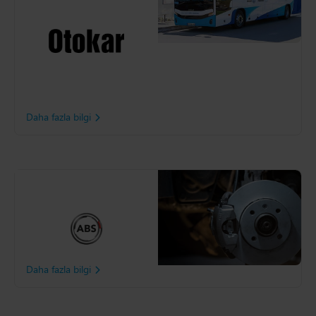
otomotiv ve savunma
şirketlerinden biri olan
Otokar, manuel işleri
azaltmak için tedarik zinciri
operasyonlarını modernize
etmeye karar verdi. Bu
karar, görünürlük ve
verimlilikte artış sağladı.
Daha fazla bilgi
ABS All Brake Systems
ABS All Brake Systems için
müşterilerine sürekli yüksek
ürün bulunurluğu sağlamak
önemli bir konu.
Daha fazla bilgi