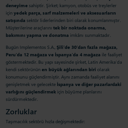
deneyime
sahiptir. Şirket; kamyon, otobüs ve treylerler
için
yedek parça, sarf malzemeleri ve aksesuarların
satışında
sektör liderlerinden biri olarak konumlanmıştır.
Müşterilerine araçlarını
tek bir noktada onarma,
bakımını yapma ve donatma
imkânı sunmaktadır.
Bugün Implementos S.A.,
Şili’de 30’dan fazla mağaza,
Peru’da 12 mağaza ve İspanya’da 4 mağaza
ile faaliyet
göstermektedir. Bu yapı sayesinde şirket, Latin Amerika’da
kendi sektörünün
en büyük ağlarından biri
olarak
konumunu güçlendirmiştir. Aynı zamanda faaliyet alanını
genişletmek ve gelecekte
İspanya ve diğer pazarlardaki
varlığını güçlendirmek
için büyüme planlarını
sürdürmektedir.
Zorluklar
Taşımacılık sektörü hızla değişmektedir: