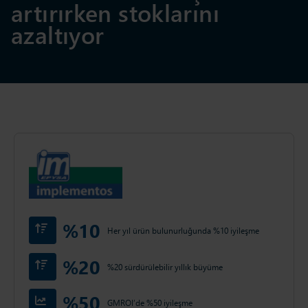
artırırken stoklarını
azaltıyor
%10
Her yıl ürün bulunurluğunda %10 iyileşme
%20
%20 sürdürülebilir yıllık büyüme
%50
GMROI’de %50 iyileşme