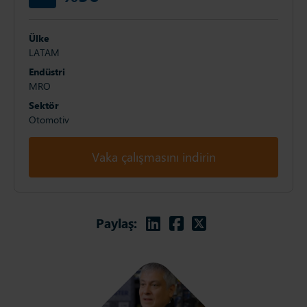
Ülke
LATAM
Endüstri
MRO
Sektör
Otomotiv
Vaka çalışmasını indirin
Linkedin
Facebook
Twitter
Paylaş: