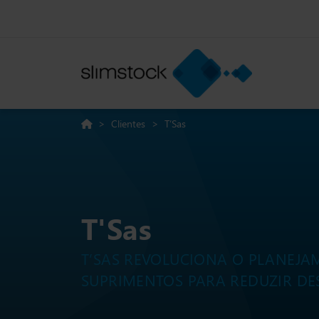
>
Clientes
>
T’Sas
T'Sas
T’SAS REVOLUCIONA O PLANEJA
SUPRIMENTOS PARA REDUZIR DE