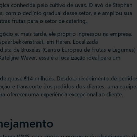
ica conhecida pelo cultivo de uvas. O avô de Stephan
s, com o declínio gradual desse setor, ele ampliou sua
ras frutas para o setor de catering.
ócio e, mais tarde, ele próprio ingressou na empresa.
Spaarbekkenstraat, em Haren. Localizada
dista de Bruxelas (Centro Europeu de Frutas e Legumes)
Katelijne-Waver, essa é a localização ideal para um
 de quase €14 milhões. Desde o recebimento de pedido
ação e transporte dos pedidos dos clientes, uma equipe
ra oferecer uma experiência excepcional ao cliente.
A Bidfood adotou
plataforma de pl
nejamento
cadeia de suprim
Slimstock para a
sistema WMS para apoiar o processo de planejamento d