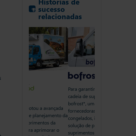
Histórias de
sucesso
relacionadas
s
Para garantir a eficiência de sua
cadeia de suprimentos, a
bofrost*, uma das principais
 a avançada
A Bidfood adotou a
fornecedoras de alimentos
anejamento da
plataforma de plan
congelados, implementou a
entos da
cadeia de suprimen
solução de planejamento de
primorar o
Slimstock para apr
suprimentos da Slimstock para
a