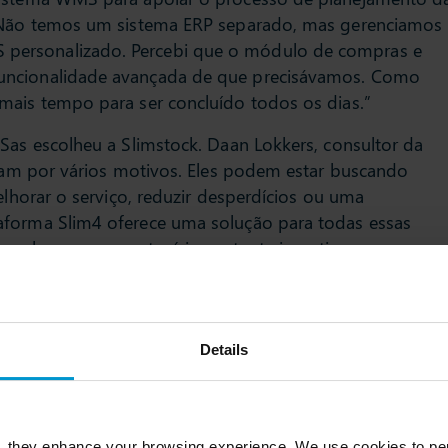
nível de serviço, 
 “Não temos um sistema ERP separado, mas gerenciamos
estoques e comba
personalizado. Percebi que o módulo de compras e
desperdícios.
uncionalidade avançada de que precisávamos. Como
£6 milhões de
mais tempo para ser concluído todos os dias.”
capital de giro
60%+ de redu
Sas escolheu a Slimstock. Daan Lokkers, consultor da
descarte de e
curam por vários motivos. Eles podem estar buscando
Melhoria no fl
elhorar o serviço, reduzir desperdícios ou uma
aforma Slim4 oferece uma solução para todas essas
a, sabemos o quanto é importante investir
orias. A Slimstock é reconhecida mundialmente, e mais
aforma Slim4, sendo 100 delas na Bélgica.”
Details
 não para de surpreender
inteligente para o atacadista de frutas e legumes.
, they enhance your browsing experience. We use cookies to per