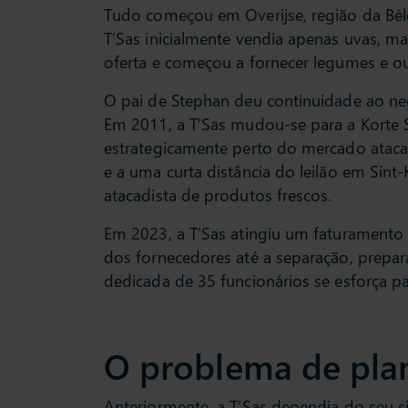
Tudo começou em Overijse, região da Bélg
T’Sas inicialmente vendia apenas uvas, ma
oferta e começou a fornecer legumes e out
O pai de Stephan deu continuidade ao neg
Em 2011, a T’Sas mudou-se para a Korte 
estrategicamente perto do mercado ataca
e a uma curta distância do leilão em Sint-
atacadista de produtos frescos.
Em 2023, a T’Sas atingiu um faturamento
dos fornecedores até a separação, prepar
dedicada de 35 funcionários se esforça pa
O problema de pla
Anteriormente, a T’Sas dependia do seu 