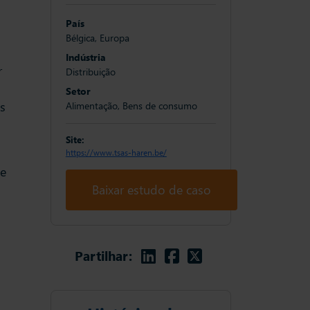
País
Bélgica, Europa
Indústria
r
Distribuição
Setor
s
Alimentação, Bens de consumo
Site:
https://www.tsas-haren.be/
de
Baixar estudo de caso
Linkedin
Facebook
Twitter
Partilhar: