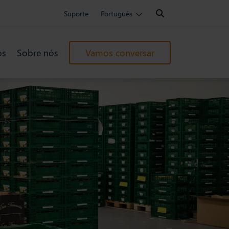
Search:
Suporte
Português
os
Sobre nós
Vamos conversar