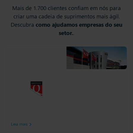
Mais de 1.700 clientes confiam em nós para
criar uma cadeia de suprimentos mais ágil.
Descubra
como ajudamos empresas do seu
setor.
.
Quantore
A Quantore é um
distribuidor confiável de
materiais de escritório para
milhares de empresas em
toda a Holanda. Para
aumentar a eficiência
operacional, a Quantore
adotou a plataforma de
cadeia de suprimentos da
Slimstock.
Leia mais