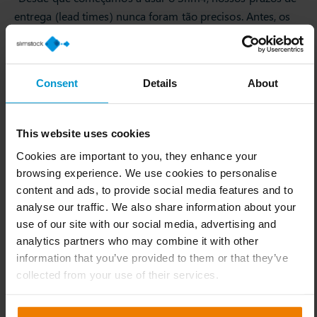
entrega (lead times) nunca foram tão precisos. Antes, os
cálculos eram feitos manualmente, levando em conta
inúmeros fatores, o que frequentemente resultava em
erros. O Slim4 evita esses equívocos ao considerar
Consent
Details
About
exceções e calcular automaticamente seus impactos.
Agora, reduzimos as situações de ‘apagar incêndios’,
tornando tudo muito mais eficiente.”
This website uses cookies
Cookies are important to you, they enhance your
browsing experience. We use cookies to personalise
Níveis de Serviço nas Alturas
content and ads, to provide social media features and to
analyse our traffic. We also share information about your
Além de otimizar as operações, o Slim4 também
use of our site with our social media, advertising and
transformou a mentalidade da equipe de supply chain da
analytics partners who may combine it with other
Sappi. Um treinamento específico sobre previsão de
information that you’ve provided to them or that they’ve
demanda incentivou uma nova abordagem. “Alguns
collected from your use of their services.
colegas e eu participamos de um treinamento da
Slimstock, que nos proporcionou insights valiosos.