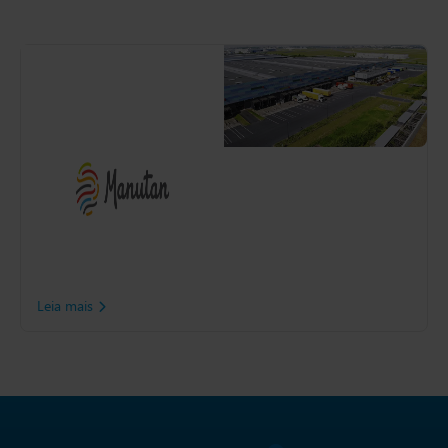
Manutan
A Manutan, uma potência
do varejo dedicada ao
fornecimento de produtos
para escritório, adotou a
plataforma da Slimstock
com tecnologia de IA para
revolucionar seu processo
de cadeia de suprimentos,
obtendo resultados
excepcionais
Leia mais