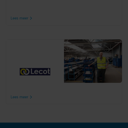
beste uit de software te
halen.
Lees meer
Lecot
Lecot optimaliseert zijn
voorraad met behulp van
Slim4 en dat levert veel
voordelen op. De werkdruk
is verlaagt, de servicegraad
is verhoogd en de balans in
de filialen is verbeterd.
Lees meer