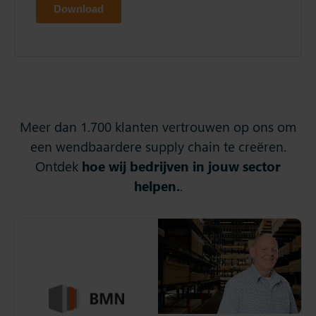
Meer dan 1.700 klanten vertrouwen op ons om
een wendbaardere supply chain te creëren.
Ontdek
hoe wij bedrijven in jouw sector
helpen.
.
BMN Nederland
BMN Nederland
optimaliseert
voorraadbeheer met Slim4
en de Slimstock Academy
helpt medewerkers om het