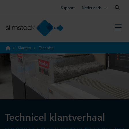
Search:
Support
Nederlands
>
Klanten
>
Technicel
Technicel klantverhaal