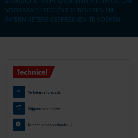
SLIMSTOCK HELPT GROEIEND TECHNICEL OM
VOORRAAD EFFICIËNT TE BEHEREN EN
INTERN BETERE GESPREKKEN TE VOEREN
Verbeterde forecasts
Stijgend servicelevel
Minder persoon afhankelijk