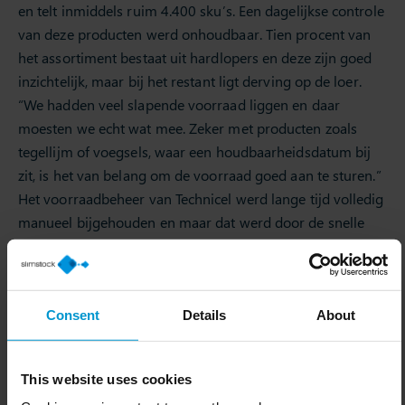
en telt inmiddels ruim 4.400 sku’s. Een dagelijkse controle
van deze producten werd onhoudbaar. Tien procent van
het assortiment bestaat uit hardlopers en deze zijn goed
inzichtelijk, maar bij het restant ligt derving op de loer.
“We hadden veel slapende voorraad liggen en daar
moesten we echt wat mee. Zeker met producten zoals
tegellijm of voegsels, waar een houdbaarheidsdatum bij
zit, is het van belang om de voorraad goed aan te sturen.”
Het voorraadbeheer van Technicel werd lange tijd volledig
manueel bijgehouden en maar dat werd door de snelle
groei onhoudbaar. Een dagje verlof moest goed gepland
worden en tijdens vakanties ging regelmatig een laptop
mee. “We hadden weliswaar veel data en konden buigen
Consent
Details
About
op een behoorlijke historie, maar we moesten alles wel
zelf analyseren”, blikt Gysen terug op de afgelopen jaren.
Steeds vaker kwam het besef dat een forecasting- en
This website uses cookies
planningstool noodzakelijk was. Gysen raakte overtuigd