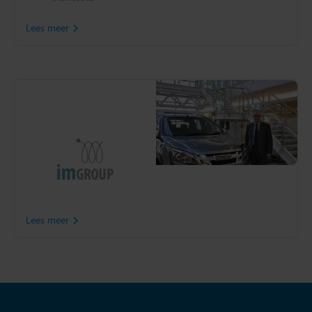
voor toekomstige groei.
Lees meer
I.M. Group
Van voorraadproblemen
naar revolutionaire
voorraadbeheer: lees hoe
I.M. Group Slim4 gebruikte
om de voorraad te
optimaliseren en hun
service te verbeteren.
Lees meer