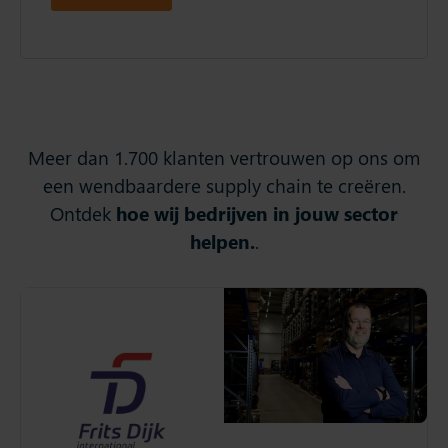
Meer dan 1.700 klanten vertrouwen op ons om
een wendbaardere supply chain te creëren.
Ontdek
hoe wij bedrijven in jouw sector
helpen.
.
Frits Dijk
Ontdek hoe Frits Dijk met
Slim4 de servicegraad
verhoogde, de
voorraadkosten
verminderde en de
ketenpositie verstevigde