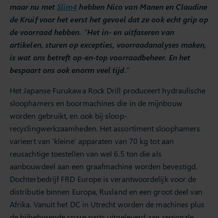
maar nu met
Slim4
hebben Nico van Manen en Claudine
de Kruif voor het eerst het gevoel dat ze ook echt grip op
de voorraad hebben. “Het in- en uitfaseren van
artikelen, sturen op excepties, voorraadanalyses maken,
is wat ons betreft op-en-top voorraadbeheer. En het
bespaart ons ook enorm veel tijd.”
Het Japanse Furukawa Rock Drill produceert hydraulische
sloophamers en boormachines die in de mijnbouw
worden gebruikt, en ook bij sloop-
recyclingwerkzaamheden. Het assortiment sloophamers
varieert van ‘kleine’ apparaten van 70 kg tot aan
reusachtige toestellen van wel 6.5 ton die als
aanbouwdeel aan een graafmachine worden bevestigd.
Dochterbedrijf FRD Europe is verantwoordelijk voor de
distributie binnen Europa, Rusland en een groot deel van
Afrika. Vanuit het DC in Utrecht worden de machines plus
de bijbehorende spare parts uitgeleverd aan regionale