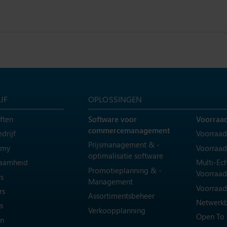
JF
OPLOSSINGEN
ften
Software voor
Voorraa
commercemanagement
drijf
Voorraad
Prijsmanagement & -
emy
Voorraad
optimalisatie software
aamheid
Multi-Ec
Promotieplanning & -
Voorraad
s
Management
Voorraad
rs
Assortimentsbeheer
Netwerkb
s
Verkoopplanning
Open To
en