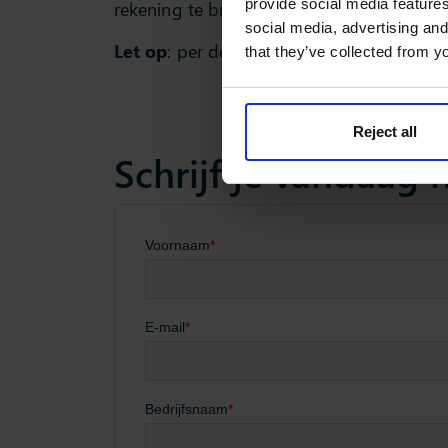
provide social media features
rekening te brengen.
social media, advertising and
Let op
: per deelnemend bedrijf mogen er
that they’ve collected from yo
Reject all
Schrijf je vandaag 