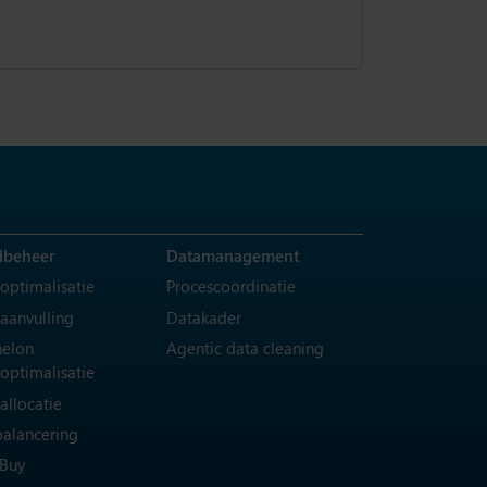
dbeheer
Datamanagement
optimalisatie
Procescoördinatie
aanvulling
Datakader
helon
Agentic data cleaning
optimalisatie
allocatie
alancering
 Buy