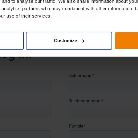
 and to analyse our traffic. We also share information about your
 analytics partners who may combine it with other information th
 maximaal 2 personen tegelijk aan een cursus mee doen.
ur use of their services.
Customize
nog in!