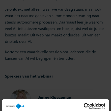
Je ontdekt niet alleen waar we vandaag staan, maar ook
waar het naartoe gaat: van slimme ondersteuning naar
steeds autonomere processen. Daarnaast leer je waarom
veel AI-initiatieven vastlopen en hoe je juist wél de juiste
keuzes maakt. Dit webinar maakt onderdeel uit van een
drieluik over AI.
Kortom: een waardevolle sessie voor iedereen die de
kansen van AI wil begrijpen én benutten.
Sprekers van het webinar
Jenny Kloezeman
Pre-Sales Slimstock