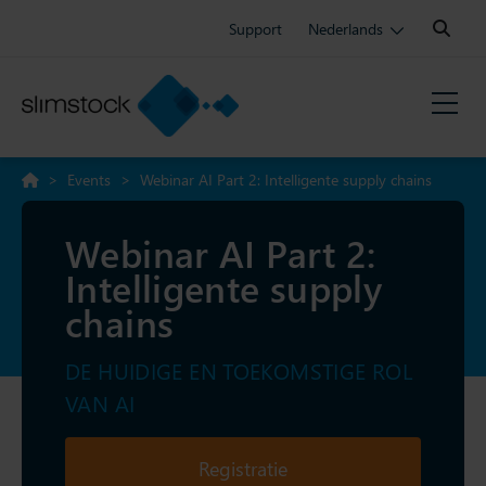
Search:
Support
Nederlands
>
Events
>
Webinar AI Part 2: Intelligente supply chains
Webinar AI Part 2:
Intelligente supply
chains
DE HUIDIGE EN TOEKOMSTIGE ROL
VAN AI
Registratie