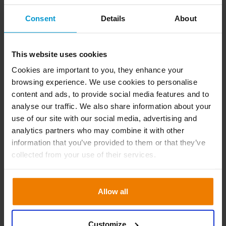
Consent
Details
About
Steven Pauly
SME Forecasting & Inventory
optimization
This website uses cookies
Cookies are important to you, they enhance your
browsing experience. We use cookies to personalise
content and ads, to provide social media features and to
Registeren kan via het formulier:
analyse our traffic. We also share information about your
use of our site with our social media, advertising and
analytics partners who may combine it with other
information that you’ve provided to them or that they’ve
collected from your use of their services.
Allow all
Customize