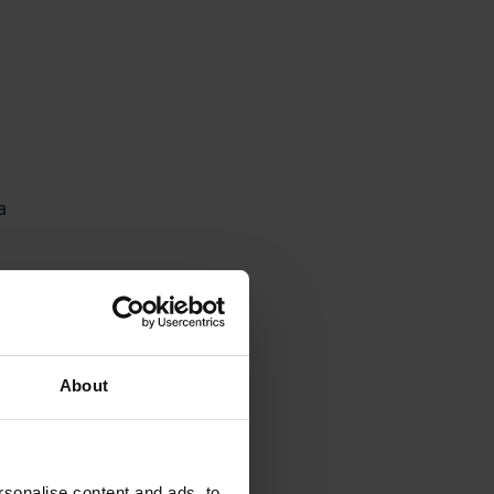
a
i
About
sonalise content and ads, to