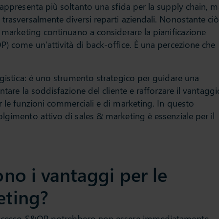
rappresenta più soltanto una sfida per la supply chain, m
trasversalmente diversi reparti aziendali. Nonostante ciò
l marketing continuano a considerare la pianificazione
P) come un’attività di back-office. È una percezione che
ogistica: è uno strumento strategico per guidare una
entare la soddisfazione del cliente e rafforzare il vantaggi
r le funzioni commerciali e di marketing. In questo
lgimento attivo di sales & marketing è essenziale per il
ono i vantaggi per le
eting?
 processo S&OP potrebbero non essere immediatamente