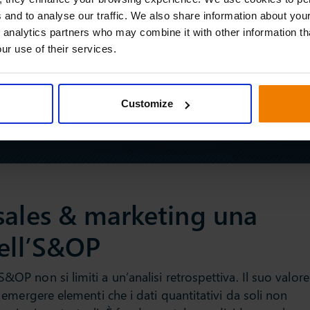
 and to analyse our traffic. We also share information about your
 analytics partners who may combine it with other information th
ur use of their services.
Customize
sales & marketing una
dell’S&OP
&OP non si limiti a un’analisi retrospettiva. Il suo valore
ar emergere elementi che i dati quantitativi da soli non