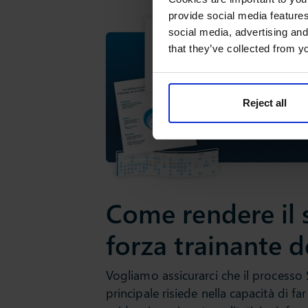
provide social media features
social media, advertising and
that they’ve collected from yo
Reject all
Come rendere il 
forza trainante 
Vogliamo assicurarci che il processo S
principale risiede nella capacità di f