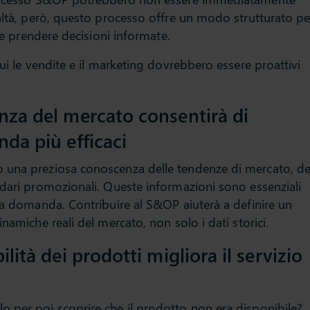
ealtà, però, questo processo offre un modo strutturato pe
i e prendere decisioni informate.
cui le vendite e il marketing dovrebbero essere proattivi
nza del mercato consentirà di
da più efficaci
 una preziosa conoscenza delle tendenze di mercato, de
ndari promozionali. Queste informazioni sono essenziali
lla domanda. Contribuire al S&OP aiuterà a definire un
namiche reali del mercato, non solo i dati storici.
lità dei prodotti migliora il servizio
 per poi scoprire che il prodotto non era disponibile?