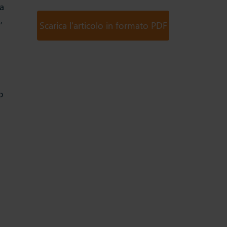
a
,
Scarica l'articolo in formato PDF
o