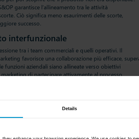
&OP garantisce l’allineamento tra le attività
scorte. Ciò significa meno esaurimenti delle scorte,
 maggiore successo.
o interfunzionale
sione tra i team commerciali e quelli operativi. Il
arketing favorisce una collaborazione più efficace, super
le funzioni aziendali siano allineate verso obiettivi
e marketing di partecipare attivamente al processo
il mix di prodotti, la definizione dei prezzi e le priorità d
margini migliori
Details
anda all’offerta, S&OP riduce i costosi cambiamenti
enti e i ribassi. Consente di indirizzare la domanda verso
 migliorando in ultima analisi sia i ricavi che i profitti.
, they enhance your browsing experience. We use cookies to per