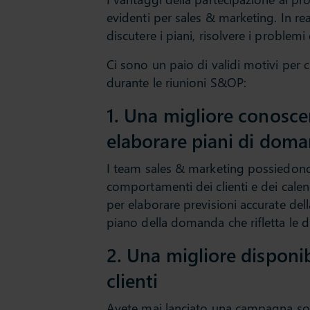
evidenti per sales & marketing. In r
discutere i piani, risolvere i problem
Ci sono un paio di validi motivi per 
durante le riunioni S&OP:
1. Una migliore conosce
elaborare piani di doman
I team sales & marketing possiedono
comportamenti dei clienti e dei cale
per elaborare previsioni accurate de
piano della domanda che rifletta le di
2. Una migliore disponibi
clienti
Avete mai lanciato una campagna solo