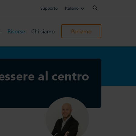
Search:
Supporto
Italiano
i
Risorse
Chi siamo
Parliamo
ssere al centro
Danny Bloem
mento: 29 Dicembre 2025