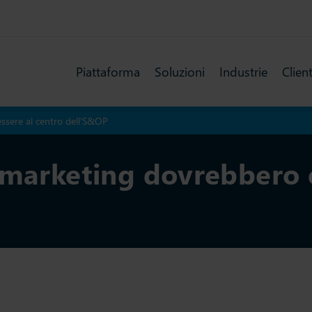
Piattaforma
Soluzioni
Industrie
Client
ssere al centro dell’S&OP
 marketing dovrebbero e
Ultimo aggiorna