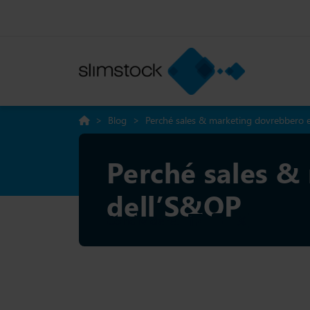
>
Blog
>
Perché sales & marketing dovrebbero e
Perché sales &
dell’S&OP
Condividere: