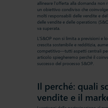
allineare l’offerta alla domanda non 
un obiettivo condiviso che coinvolge 
molti responsabili delle vendite e de
delle vendite e delle operations (S&O
va superata.
L’S&OP non si limita a previsioni e l
crescita sostenibile e redditizia, aum
competitivo—tutti aspetti centrali pe
articolo spiegheremo perché il coinvo
successo del processo S&OP.
Il perché: quali s
vendite e il mark
I vantaggi della partecipazione al